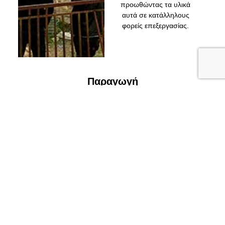
προωθώντας τα υλικά
αυτά σε κατάλληλους
φορείς επεξεργασίας.
Παραγωγή
Προκατασκευασμένων Στοιχείων
Τσιμέντου
Παραγωγή Προκατασκευασμένων Στοιχείων
Τσιμέντου Παράγουμε προκατασκευασμένα
στοιχεία τσιμέντου και τα μεταφέρουμε και
τοποθετούμε με τα δικά μας μέσα.
Επικεντρωνόμαστε στη λειτουργικότητα των
προϊόντων, προσφέροντας αξιόπιστες λύσεις που
εξυπηρετούν τις δομικές ανάγκες των πελατών
μας, με έμφαση στη διάρκεια και τη
λειτουργικότητα.